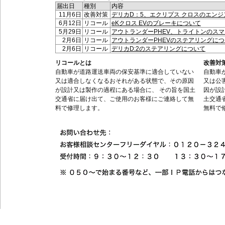
届出日
種別
内容
11月6日
改善対策
デリカD：5、エクリプス クロスのエン
6月12日
リコール
eKクロス EVのブレーキについて
5月29日
リコール
アウトランダーPHEV、トライトンのス
2月6日
リコール
アウトランダーPHEVのステアリングに
2月6日
リコール
デリカD:2のステアリングについて
リコールとは
改善対
自動車が道路運送車両の保安基準に適合していない
自動車
又は適合しなくなるおそれがある状態で、その原因
又は公
が設計又は製作の過程にある場合に、 その旨を国土
因が設
交通省に届け出て、ご使用のお客様にご連絡して無
土交通
料で修理します。
無料で