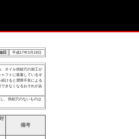
始日
平成17年3月18日
め、オイル供給穴の加工が
シャフトに装着しているギ
を続けると潤滑不良による
行できなくなるおそれがあ
認し、供給穴のないものは
対
備考