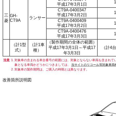
平成17年3月1日
CT9A-0400347
平成17年3月2日
三
GH-
ランサー
CT9A
菱
CT9A-0400409
平成17年3月2日
CT9A-0400476
平成17年3月3日
（製作期間の全体の範囲）
（計1型
（計1車
平成17年3月1日～平成17
（計4
式）
種）
年3月3日
注意
1.
対象車の含まれる車台番号の範囲には、対象とならない車両も含まれてい
象となる車両かどうかにつきましては、
当サイトのリコール等対象車両
2.
対象車の製作期間は、ご購入の時期とは異なります。
改善箇所説明図