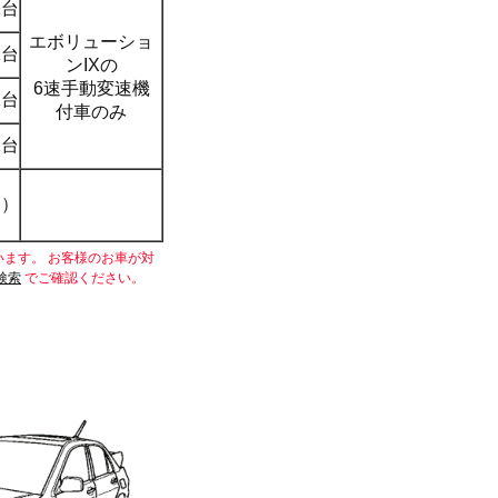
1台
エボリューショ
1台
ンIXの
6速手動変速機
1台
付車のみ
1台
台）
ます。 お客様のお車が対
検索
でご確認ください。