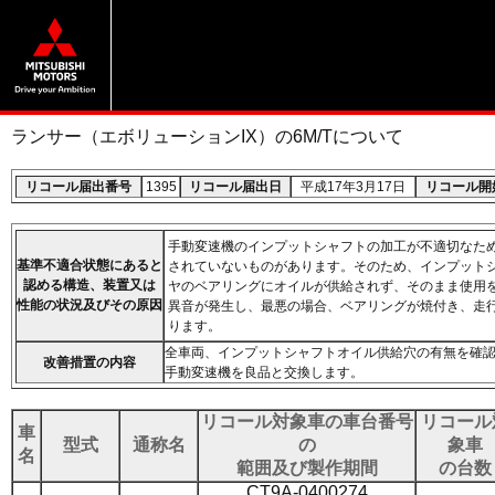
ランサー（エボリューションIX）の6M/Tについて
リコール届出番号
1395
リコール届出日
平成17年3月17日
リコール開
手動変速機のインプットシャフトの加工が不適切なた
基準不適合状態にあると
されていないものがあります。そのため、インプット
認める構造、装置又は
ヤのベアリングにオイルが供給されず、そのまま使用
性能の状況及びその原因
異音が発生し、最悪の場合、ベアリングが焼付き、走
ります。
全車両、インプットシャフトオイル供給穴の有無を確
改善措置の内容
手動変速機を良品と交換します。
リコール対象車の車台番号
リコール
車
型式
通称名
の
象車
名
範囲及び製作期間
の台数
CT9A-0400274