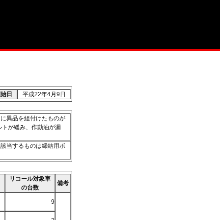
開始日
平成22年4月9日
トに異品を組付けたものが
ルトが緩み、作動油が漏
、該当するものは締結用ボ
リコール対象車
備考
の台数
9