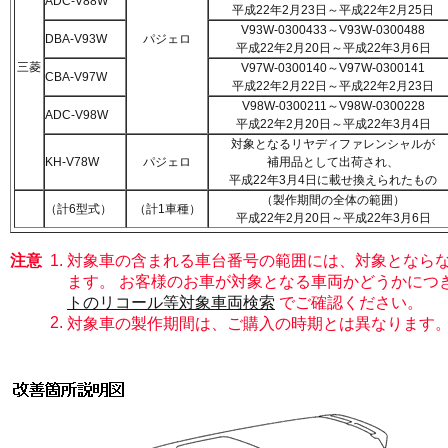
ADC-V88W
平成22年2月23日～平成22年2月25日
V93W-0300433～V93W-0300488
DBA-V93W
パジェロ
平成22年2月20日～平成22年3月6日
三菱
V97W-0300140～V97W-0300141
CBA-V97W
平成22年2月22日～平成22年2月23日
V98W-0300211～V98W-0300228
ADC-V98W
平成22年2月20日～平成22年3月4日
対象となるリヤディファレンシャルが
KH-V78W
パジェロ
補用品として出荷され、
平成22年3月4日に載せ換えられたもの
（製作期間の全体の範囲）
（計6型式）
（計1車種）
平成22年2月20日～平成22年3月6日
注意
1.
対象車の含まれる車台番号の範囲には、対象となら
ます。 お客様のお車が対象となる車両かどうかにつ
トのリコール等対象車両検索
でご確認ください。
2.
対象車の製作期間は、ご購入の時期とは異なります