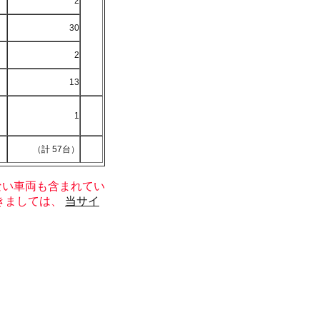
2
30
2
13
1
（計 57台）
ない車両も含まれてい
きましては、
当サイ
。