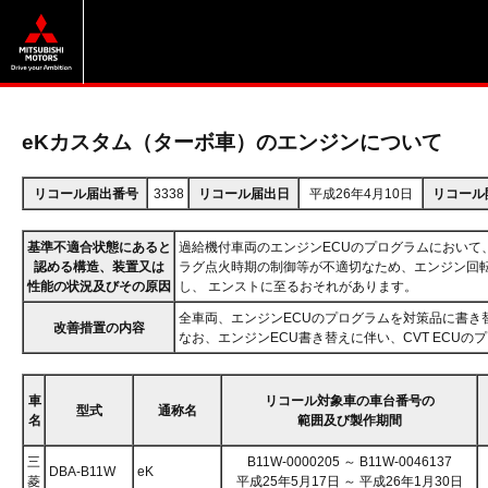
eKカスタム（ターボ車）のエンジンについて
リコール届出番号
3338
リコール届出日
平成26年4月10日
リコール
基準不適合状態にあると
過給機付車両のエンジンECUのプログラムにおいて
認める構造、装置又は
ラグ点火時期の制御等が不適切なため、エンジン回
性能の状況及びその原因
し、 エンストに至るおそれがあります。
全車両、エンジンECUのプログラムを対策品に書き
改善措置の内容
なお、エンジンECU書き替えに伴い、CVT ECU
車
リコール対象車の車台番号の
型式
通称名
名
範囲及び製作期間
三
B11W-0000205 ～ B11W-0046137
DBA-B11W
eK
菱
平成25年5月17日 ～ 平成26年1月30日