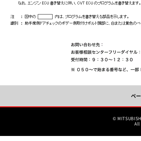
ペー
© MITSUBIS
All