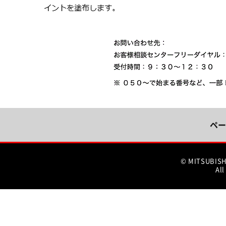
ペー
© MITSUBIS
All