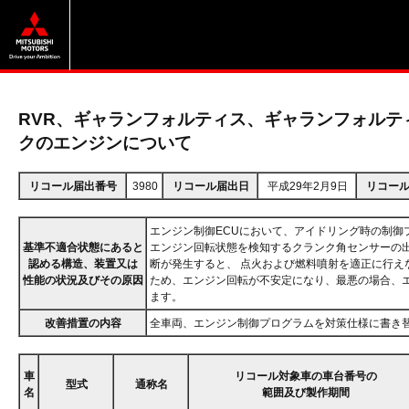
RVR、ギャランフォルティス、ギャランフォルテ
クのエンジンについて
リコール届出番号
3980
リコール届出日
平成29年2月9日
リコー
エンジン制御ECUにおいて、アイドリング時の制御
基準不適合状態にあると
エンジン回転状態を検知するクランク角センサーの
認める構造、装置又は
断が発生すると、 点火および燃料噴射を適正に行え
性能の状況及びその原因
ため、エンジン回転が不安定になり、最悪の場合、
ます。
改善措置の内容
全車両、エンジン制御プログラムを対策仕様に書き
車
リコール対象車の車台番号の
型式
通称名
名
範囲及び製作期間