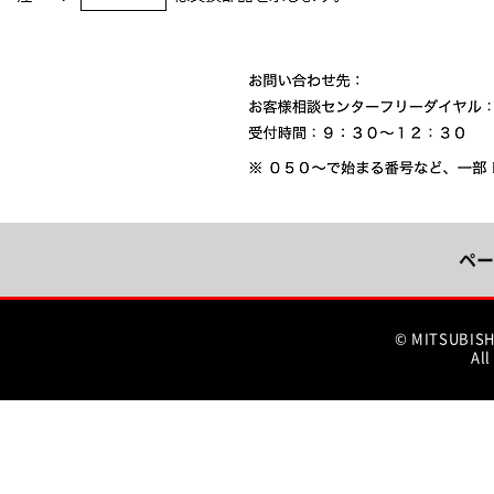
ペー
© MITSUBIS
All