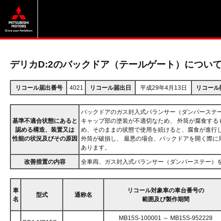
デリカD:2のバックドア（テールゲート）につい
リコール届出番号
4021
リコール届出日
平成29年4月13日
リコール
バックドアのガス封入式バランサー（ダンパーステ
基準不適合状態にあると
キャップ部の塗装が不適切なため、 外筒が腐食する
認める構造、装置又は
め、そのままの状態で使用を続けると、腐食が進行
性能の状況及びその原因
外筒が破損し、 最悪の場合、バックドアを開く際に
あります。
改善措置の内容
全車両、ガス封入式バランサー（ダンパーステー）
車
リコール対象車の車台番号の
型式
通称名
名
範囲及び製作期間
MB15S-100001 ～ MB15S-952228