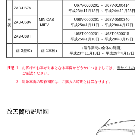
U67V-0000201 ～ U67V-0100414
ZAB-U67V
平成23年11月18日 ～ 平成24年11月28
三
MINICAB
U68V-0000201 ～ U68V-0500340
ZAB-U68V
菱
-MiEV
平成25年1月11日 ～ 平成29年4月17日
U68T-0000201 ～ U68T-0300315
ZAB-U68T
平成25年1月10日 ～ 平成28年3月19日
（製作期間の全体の範囲）
（計3型式）
（計1車種）
平成23年11月18日 ～ 平成29年4月17日
注意
1.
お客様のお車が対象となる車両かどうかにつきましては、
当サイトの
ご確認ください。
2.
対象車両の製作期間は、ご購入の時期とは異なります。