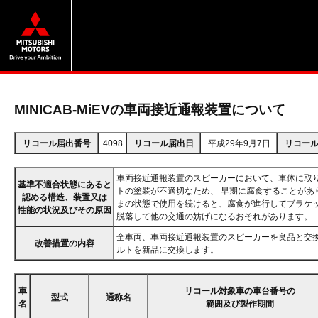
MINICAB-MiEVの車両接近通報装置について
リコール届出番号
4098
リコール届出日
平成29年9月7日
リコー
車両接近通報装置のスピーカーにおいて、車体に取
基準不適合状態にあると
トの塗装が不適切なため、 早期に腐食することがあ
認める構造、装置又は
まの状態で使用を続けると、腐食が進行してブラケッ
性能の状況及びその原因
脱落して他の交通の妨げになるおそれがあります。
全車両、車両接近通報装置のスピーカーを良品と交
改善措置の内容
ルトを新品に交換します。
車
リコール対象車の車台番号の
型式
通称名
名
範囲及び製作期間