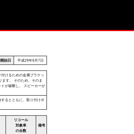
ル開始日
平成29年9月7日
り付けるための金属ブラケッ
ります。 そのため、そのま
トが破断し、 スピーカーが
換するとともに、取り付けボ
リコール
対象車
備考
の台数