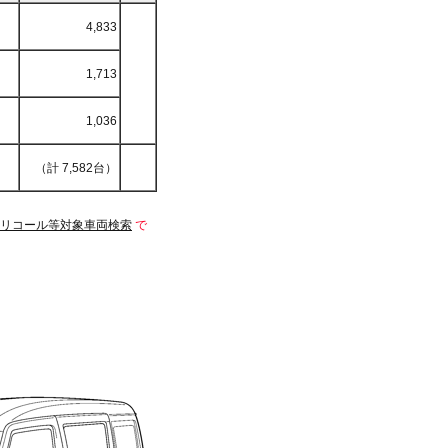
4,833
日
1,713
1,036
（計 7,582台）
リコール等対象車両検索
で