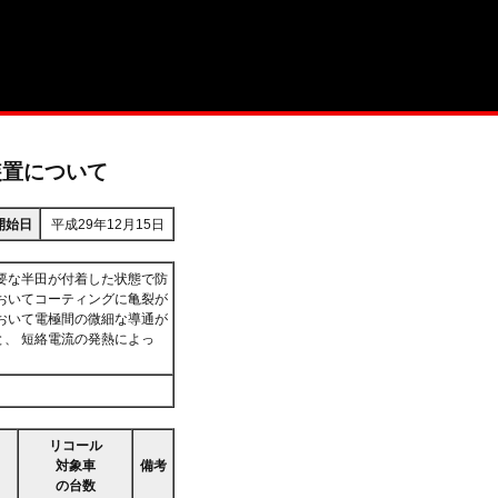
装置について
開始日
平成29年12月15日
要な半田が付着した状態で防
おいてコーティングに亀裂が
おいて電極間の微細な導通が
、 短絡電流の発熱によっ
。
リコール
対象車
備考
の台数