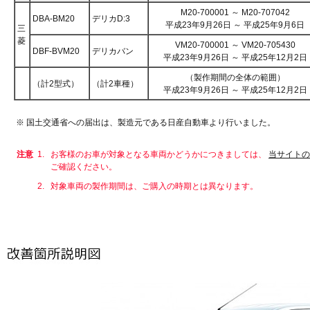
M20-700001 ～ M20-707042
DBA-BM20
デリカD:3
平成23年9月26日 ～ 平成25年9月6日
三
菱
VM20-700001 ～ VM20-705430
DBF-BVM20
デリカバン
平成23年9月26日 ～ 平成25年12月2日
（製作期間の全体の範囲）
（計2型式）
（計2車種）
平成23年9月26日 ～ 平成25年12月2日
※ 国土交通省への届出は、製造元である日産自動車より行いました。
注意
1.
お客様のお車が対象となる車両かどうかにつきましては、
当サイトの
ご確認ください。
2.
対象車両の製作期間は、ご購入の時期とは異なります。