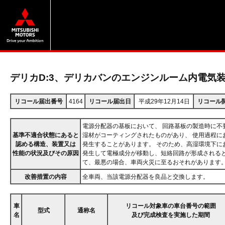
デリカD:3、デリカバンのエンジンルーム内電気
リコール届出番号
4164
リコール届出日
平成29年12月14日
リコール
電源分配器の基板において、 回路基板の製造時に不
基準不適合状態にあると
湿材がコーティングされたものがあり、 使用過程に
認める構造、装置又は
発生することがあります。 そのため、高湿環境下に
性能の状況及びその原因
発生して電極成分が移動し、短絡回路が形成されると
て、最悪の場合、車両火災に至るおそれがあります
改善措置の内容
全車両、当該電源分配器を良品と交換します。
車
リコール対象車の車台番号の範囲
型式
通称名
名
及び完成検査を実施した期間