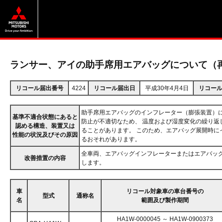
ランサー、アイの助手席用エアバッグについて（
リコール届出番号
4224
リコール届出日
平成30年4月4日
リコー
助手席用エアバッグのインフレーター（膨張装置）
基準不適合状態にあると
防止が不適切なため、 温度および湿度変化の繰り返
認める構造、装置又は
ることがあります。 このため、エアバッグ展開時に
性能の状況及びその原因
るおそれがあります。
全車両、エアバッグインフレーターまたはエアバッ
改善措置の内容
します。
車
リコール対象車の車台番号の
型式
通称名
名
範囲及び製作期間
HA1W-0000045 ～ HA1W-0900373