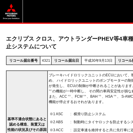
エクリプス クロス、アウトランダーPHEV等4車
止システムについて
リコール届出番号
4321
リコール届出日
平成30年9月13日
リコール
ブレーキハイドロリックユニットのECUにおいて、
め、 ハイドロリックユニットのポンプモーターの制
が発生し、 ECUの制御が中断されることがあります。
の機能が一時中断し、 その間の車両安定性が損な
※2
また、ACC
、FCM
、BAH
、HSA
、 S-AW
※3
※4
※5
※6
機能が停止するおそれがあります。
※1 ASC
:
横滑り防止システム
基準不適合状態にあると
※2 ABS
:
制動時にタイヤロックを防止するシ
認める構造、装置又は
性能の状況及びその原因
※3 ACC
:
設定車速を維持すると共に先行車に