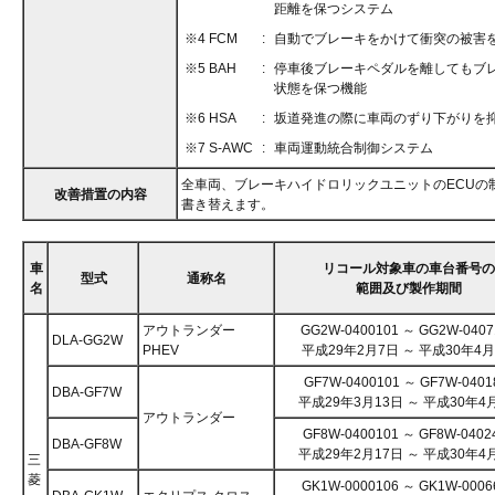
距離を保つシステム
※4 FCM
:
自動でブレーキをかけて衝突の被害
※5 BAH
:
停車後ブレーキペダルを離してもブ
状態を保つ機能
※6 HSA
:
坂道発進の際に車両のずり下がりを
※7 S-AWC
:
車両運動統合制御システム
全車両、ブレーキハイドロリックユニットのECUの
改善措置の内容
書き替えます。
車
リコール対象車の車台番号の
型式
通称名
名
範囲及び製作期間
アウトランダー
GG2W-0400101 ～ GG2W-0407
DLA-GG2W
PHEV
平成29年2月7日 ～ 平成30年4
GF7W-0400101 ～ GF7W-0401
DBA-GF7W
平成29年3月13日 ～ 平成30年4
アウトランダー
GF8W-0400101 ～ GF8W-0402
DBA-GF8W
平成29年2月17日 ～ 平成30年4
三
菱
GK1W-0000106 ～ GK1W-0006