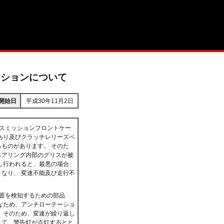
ッションについて
開始日
平成30年11月2日
スミッションフロントケー
あり及びクラッチレリーズベ
ものがあります。 そのた
ベアリング内部のグリスが被
し行われると、最悪の場合、
なり、 変速不能及び走行不
置を検知するための部品
なため、アンチローテーショ
 そのため、変速が繰り返し
して、警告灯が点灯するとと