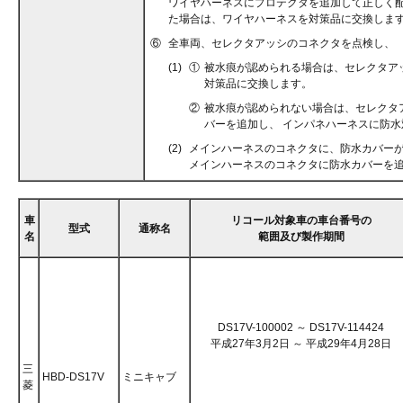
ワイヤハーネスにプロテクタを追加して正しく配
た場合は、ワイヤハーネスを対策品に交換しま
⑥
全車両、セレクタアッシのコネクタを点検し、
(1)
①
被水痕が認められる場合は、セレクタア
対策品に交換します。
②
被水痕が認められない場合は、セレクタ
バーを追加し、 インパネハーネスに防
(2)
メインハーネスのコネクタに、防水カバー
メインハーネスのコネクタに防水カバーを
車
リコール対象車の車台番号の
型式
通称名
名
範囲及び製作期間
DS17V-100002 ～ DS17V-114424
平成27年3月2日 ～ 平成29年4月28日
三
HBD-DS17V
ミニキャブ
菱