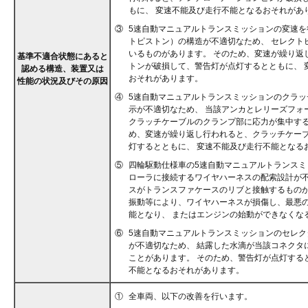
もに、 変速不能及び走行不能となるおそれがあ
③
5速自動マニュアルトランスミッションの変速を
トピストン）の構造が不適切なため、 セレクト
いるものがあります。 そのため、変速が繰り返
基準不適合状態にあると
トンが破損して、警告灯が点灯するとともに、 
認める構造、装置又は
おそれがあります。
性能の状況及びその原因
④
5速自動マニュアルトランスミッションのクラッ
示が不適切なため、 当該アンカとレリーズフォ
クラッチケーブルのクランプ部に応力が集中する
め、変速が繰り返し行われると、クラッチケー
灯するとともに、 変速不能及び走行不能となる
⑤
四輪駆動仕様車の5速自動マニュアルトランスミ
ローラに接続するワイヤハーネスの配索設計が不
スがトランスファケースのリブと接触するものが
振動等により、ワイヤハーネスが損傷し、最悪
能となり、 またはエンジンの始動ができなくな
⑥
5速自動マニュアルトランスミッションのセレク
が不適切なため、 結露した水滴が当該コネクタ
ことがあります。 そのため、警告灯が点灯する
不能となるおそれがあります。
①
全車両、以下の改善を行います。