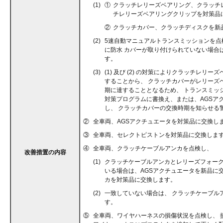
(1)
①
クラッチレリーズベアリング、クラッチ
チレリーズベアリングクリップを対策品
②
クラッチカバー、クラッチディスクを新
(2)
5速自動マニュアルトランスミッションを点
に防水 カバーが取り付けられていない場合
す。
(3)
(1) 及び (2) の対策によりクラッチレリ
することから、 クラッチカバーがレリーズ
期に達することとなるため、 トランスミッ
対策プログラムに書換え、または、AGSア
し、 クラッチカバーの交換時期を知らせる
②
全車両、AGSアクチュエータを対策品に交換し
③
全車両、セレクトピストンを対策品に交換しま
④
全車両、クラッチケーブルアンカを点検し、
改善措置の内容
(1)
クラッチケーブルアンカとレリーズフォーク
いる場合は、AGSアクチュエータを新品に
カを対策品に交換します。
(2)
一致していない場合は、 クラッチケーブル
す。
⑤
全車両、ワイヤハーネスの損傷状況を点検し、 