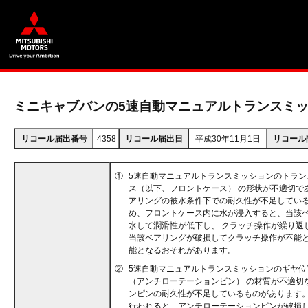
ミニキャブバンの5速自動マニュアルトランスミ
リコール届出番号
4358
リコール届出日
平成30年11月1日
リコール
①
5速自動マニュアルトランスミッションのトラン
ス（以下、フロントケース） の形状が不適切で
アリングの被水条件下での耐久性が不足している
め、フロントケース内に水が浸入すると、当該
水して潤滑性が低下し、 クラッチ操作が繰り返
当該ベアリングが破損してクラッチ操作が不能と
能となるおそれがあります。
②
5速自動マニュアルトランスミッションのギヤ位
（アンチローテーションピン） の材質が不適切
ンピンの耐久性が不足しているものがあります。
行われると、アンチローテーションピンが破損