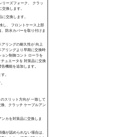
レリーズフォーク、 クラッ
に交換します。
品に交換します。
検し、 フロントケース上部
は、防水カバーを取り付けま
ーズベアリングの耐久性が 向上
ベアリングより早期に交換時
ション制御コント ローラを
クチュエータを 対策品に交換
警告機能を追加します。
ます。
す。
のスリット方向が 一致して
交換、クラッチ ケーブルアン
アンカを対策品に交換しま
損傷が認められない場合は、