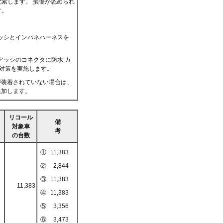
索します。 損傷が認められ
す。
ッシとインパネハーネスを
アッシのコネクタに防水 カ
水対策を実施します。
が装着されていない場合は、
追加します。
リコール
備
対象車
考
の台数
①
11,383
②
2,844
③
11,383
11,383
④
11,383
⑤
3,356
⑥
3,473