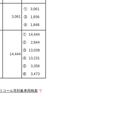
①
3,061
3,061
③
1,656
④
1,848
①
14,444
②
2,844
③
13,039
14,444
④
13,231
⑤
3,356
⑥
3,473
リコール等対象車両検索
で