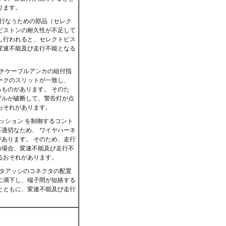
ります。
行なうための部品（セレク
ピストンの耐久性が不足して
し行われると、セレクトピス
変速不能及び走行不能となる
チケーブルアンカの組付指
ークのスリットが一致し、
ものがあります。 そのた
ブルが破断して、警告灯が点
おそれがあります。
ッション を制御するコント
適切なため、 ワイヤハーネ
あります。 そのため、走行
の場合、変速不能及び走行不
るおそれがあります。
タアッシのコネクタの配置
に滴下し、端子間が短絡する
とともに、変速不能及び走行