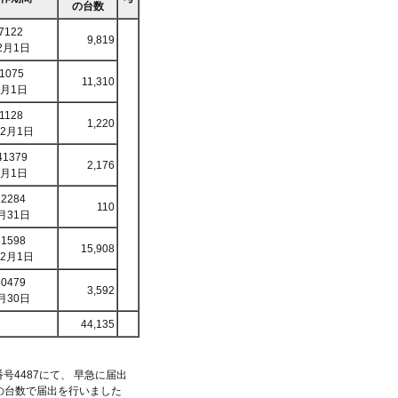
の台数
7122
9,819
2月1日
1075
11,310
2月1日
1128
1,220
年2月1日
41379
2,176
2月1日
12284
110
月31日
51598
15,908
年2月1日
50479
3,592
月30日
44,135
号4487にて、 早急に届出
の台数で届出を行いました