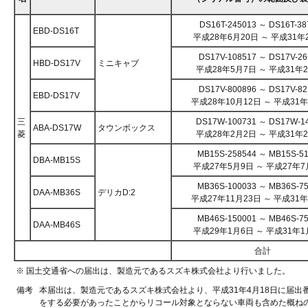
DS16T-245013 ～ DS16T-38
EBD-DS16T
平成28年6月20日 ～ 平成31年
DS17V-108517 ～ DS17V-26
HBD-DS17V
ミニキャブ
平成28年5月7日 ～ 平成31年
DS17V-800896 ～ DS17V-82
EBD-DS17V
平成28年10月12日 ～ 平成31
三
DS17W-100731 ～ DS17W-1
ABA-DS17W
タウンボックス
菱
平成28年2月2日 ～ 平成31年
MB15S-258544 ～ MB15S-5
DBA-MB15S
平成27年5月9日 ～ 平成27年7
MB36S-100033 ～ MB36S-7
DAA-MB36S
デリカD:2
平成27年11月23日 ～ 平成31
MB46S-150001 ～ MB46S-7
DAA-MB46S
平成29年1月6日 ～ 平成31年1
合計
※ 国土交通省への届出は、製造元であるスズキ株式会社より行いました。
備考
本届出は、製造元であるスズキ株式会社より、平成31年4月18日に届出番
をする必要があったことからリコール対象とならない車両も含めた概ね