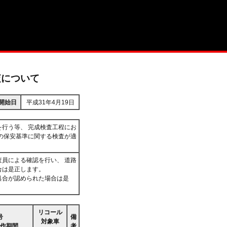
査について
開始日
平成31年4月19日
行う等、 完成検査工程にお
の保安基準に関する検査が適
員による確認を行い、 道路
合は是正します。
具合が認められた場合は是
リコール
号
備
対象車
作期間
考