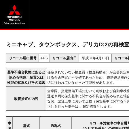
ミニキャブ、タウンボックス、デリカD:2の再検
リコール届出番号
4487
リコール届出日
平成31年4月18日
リコール
基準不適合状態にあると
任命されていない検査員（検査補助者）が合否判定を
認める構造、装置又は
ける合否判定が不明確であったため、 道路運送車両
性能の状況及びその原因
切に行われていなかった可能性があります。
全車両、指定整備工場において点検および自動車検査
運送車両の保安基準に関する不具合が認められた場
改善措置の内容
なお、認証工場において点検（保安基準に関する不
正）を行った場合は、 暫定措置とします。
車
リコール対象車の車台番
型式
通称名
名
（シリアル番号）の範囲及び製