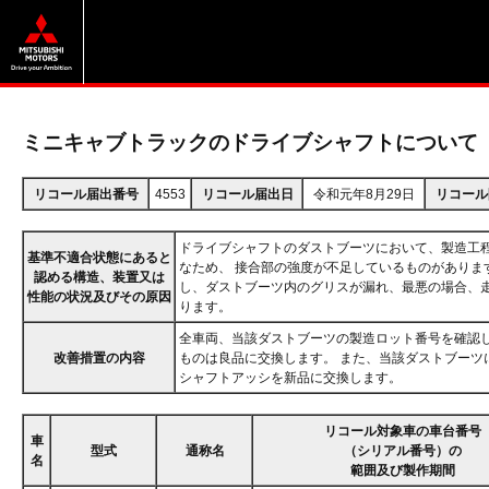
ミニキャブトラックのドライブシャフトについて
リコール届出番号
4553
リコール届出日
令和元年8月29日
リコール
ドライブシャフトのダストブーツにおいて、製造工
基準不適合状態にあると
なため、 接合部の強度が不足しているものがありま
認める構造、装置又は
し、ダストブーツ内のグリスが漏れ、最悪の場合、
性能の状況及びその原因
ります。
全車両、当該ダストブーツの製造ロット番号を確認し
改善措置の内容
ものは良品に交換します。 また、当該ダストブーツ
シャフトアッシを新品に交換します。
リコール対象車の車台番号
車
型式
通称名
（シリアル番号）の
名
範囲及び製作期間