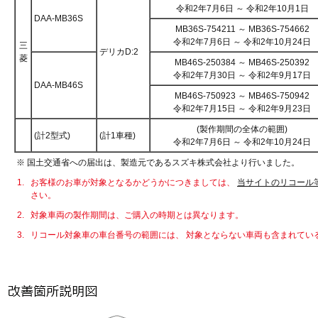
令和2年7月6日 ～ 令和2年10月1日
DAA-MB36S
MB36S-754211 ～ MB36S-754662
令和2年7月6日 ～ 令和2年10月24日
三
デリカD:2
菱
MB46S-250384 ～ MB46S-250392
令和2年7月30日 ～ 令和2年9月17日
DAA-MB46S
MB46S-750923 ～ MB46S-750942
令和2年7月15日 ～ 令和2年9月23日
(製作期間の全体の範囲)
(計2型式)
(計1車種)
令和2年7月6日 ～ 令和2年10月24日
※ 国土交通省への届出は、製造元であるスズキ株式会社より行いました。
1.
お客様のお車が対象となるかどうかにつきましては、
当サイトのリコール
さい。
2.
対象車両の製作期間は、ご購入の時期とは異なります。
3.
リコール対象車の車台番号の範囲には、 対象とならない車両も含まれてい