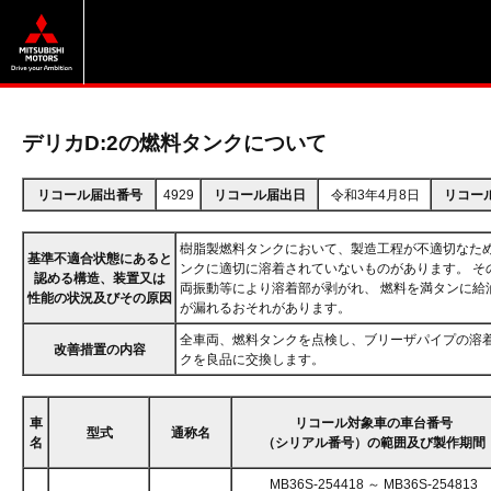
デリカD:2の燃料タンクについて
リコール届出番号
4929
リコール届出日
令和3年4月8日
リコー
樹脂製燃料タンクにおいて、製造工程が不適切なため
基準不適合状態にあると
ンクに適切に溶着されていないものがあります。 そ
認める構造、装置又は
両振動等により溶着部が剥がれ、 燃料を満タンに給
性能の状況及びその原因
が漏れるおそれがあります。
全車両、燃料タンクを点検し、ブリーザパイプの溶
改善措置の内容
クを良品に交換します。
車
リコール対象車の車台番号
型式
通称名
名
（シリアル番号）の範囲及び製作期間
MB36S-254418 ～ MB36S-254813