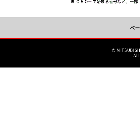
ペー
© MITSUBIS
All