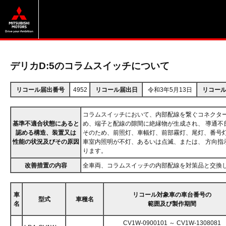
デリカD:5のコラムスイッチについて
リコール届出番号
4952
リコール届出日
令和3年5月13日
リコー
コラムスイッチにおいて、内部配線を繋ぐコネクタ
基準不適合状態にあると
め、端子と配線の隙間に絶縁物が生成され、 導通不
認める構造、装置又は
そのため、前照灯、車幅灯、前部霧灯、尾灯、番号
性能の状況及びその原因
車室内照明が不灯、あるいは点滅、または、 方向指
ります。
改善措置の内容
全車両、コラムスイッチの内部配線を対策品と交換
車
リコール対象車の車台番号の
型式
車種名
名
範囲及び製作期間
CV1W-0900101 ～ CV1W-1308081