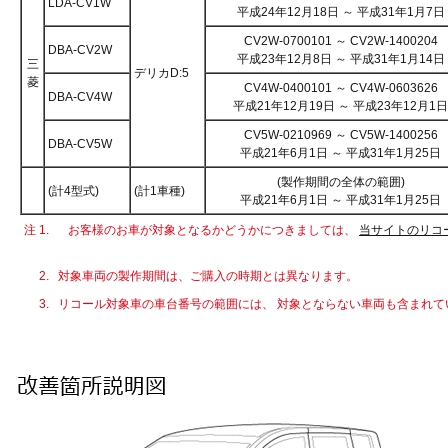
LDA-CV1W
平成24年12月18日 ～ 平成31年1月7日
CV2W-0700101 ～ CV2W-1400204
DBA-CV2W
平成23年12月8日 ～ 平成31年1月14日
三
デリカD:5
菱
CV4W-0400101 ～ CV4W-0603626
DBA-CV4W
平成21年12月19日 ～ 平成23年12月1日
CV5W-0210969 ～ CV5W-1400256
DBA-CV5W
平成21年6月1日 ～ 平成31年1月25日
(製作期間の全体の範囲)
(計4型式)
(計1車種)
平成21年6月1日 ～ 平成31年1月25日
注 1.
お客様のお車が対象となるかどうかにつきましては、
当サイトのリコ
2.
対象車両の製作期間は、ご購入の時期とは異なります。
3.
リコール対象車の車台番号の範囲には、 対象とならない車両も含まれて