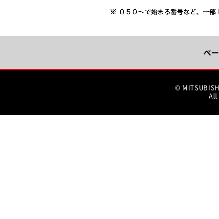
ペー
© MITSUBIS
All