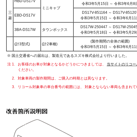
HBD-DS17V
令和3年5月15日 ～ 令和3年6月8
ミニキャブ
三
DS17V-851164 ～ DS17V-85120
EBD-DS17V
菱
令和3年5月15日 ～ 令和3年6月11
DS17W-250447 ～ DS17W-2504
3BA-DS17W
タウンボックス
令和3年5月18日 ～ 令和3年5月29
(製作期間の全体の範囲)
(計3型式)
(計2車種)
令和3年5月15日 ～ 令和3年6月11
※ 国土交通省への届出は、製造元であるスズキ株式会社より行いました。
注 1.
お客様のお車が対象となるかどうかにつきましては、
当サイトのリコー
ください。
2.
対象車両の製作期間は、ご購入の時期とは異なります。
3.
リコール対象車の車台番号の範囲には、 対象とならない車両も含まれて