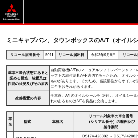
ミニキャブバン、タウンボックスのA/T（オイル
リコール届出番号
5011
リコール届出日
令和3年9月9日
リコール
自動変速機(A/T)のマニュアルシフトレバーシャフ
基準不適合状態にあると
ャフトの組付治具が不適切であったため、 オイルシ
認める構造、装置又は
ものがあります。 そのため、当該部位からオイルが
性能の状況及びその原因
に至るおそれがあります。
全車両、A/Tのオイルシールを点検し、オイルシー
改善措置の内容
れのあるものはA/Tを良品に交換します。
リコール対象車の車台番号
車
型式
車種名
（シリアル番号）の範囲及び
名
製作期間
DS17V-428382 ～ DS17V-42862