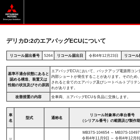
デリカD:2のエアバッグECUについて
リコール届出番号
5264
リコール届出日
令和4年12月23日
リコール
エアバッグECUにおいて、バックアップ電源用コン
基準不適合状態にあると
内部ショートが発生することがあります。そのため、
認める構造、装置又は
されると全てのエアバッグ及びシートベルトプリテ
性能の状況及びその原因
れがあります。
改善措置の内容
全車両、エアバッグECUを良品に交換します。
車
リコール対象車の車台番号
型式
通称名
名
（シリアル番号）の範囲及び製作
MB37S-104654 ～ MB37S-10497
令和4年11月9日 ～ 令和4年12月8
三