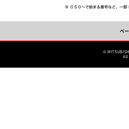
ペー
© MITSUBIS
All