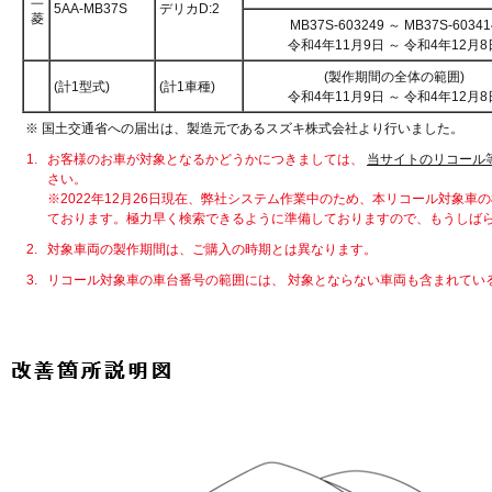
5AA-MB37S
デリカD:2
菱
MB37S-603249 ～ MB37S-60341
令和4年11月9日 ～ 令和4年12月8
(製作期間の全体の範囲)
(計1型式)
(計1車種)
令和4年11月9日 ～ 令和4年12月8
※ 国土交通省への届出は、製造元であるスズキ株式会社より行いました。
1.
お客様のお車が対象となるかどうかにつきましては、
当サイトのリコール
さい。
※2022年12月26日現在、弊社システム作業中のため、本リコール対象車
ております。極力早く検索できるように準備しておりますので、もうしば
2.
対象車両の製作期間は、ご購入の時期とは異なります。
3.
リコール対象車の車台番号の範囲には、 対象とならない車両も含まれてい