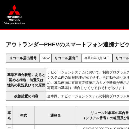
アウトランダーPHEVのスマートフォン連携ナビ
リコール届出番号
5462
リコール届出日
令和6年3月14日
リコー
ナビゲーションシステムにおいて、制御プログラム
基準不適合状態にあると
システム内の情報処理が完了せず、再起動を繰り返
認める構造、装置又は
め、液晶画面に直前直左確認用のカメラ映像が表示され
性能の状況及びその原因
写鏡等の基準) に適合しなくなるおそれがあります。
改善措置の内容
全車両、ナビゲーションシステムの制御プログラム
車
リコール対象車の車台番
型式
通称名
名
（シリアル番号）の範囲及び