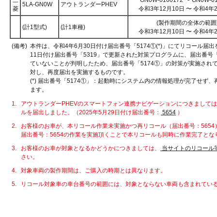
三
GN0W-0100172 〜 GN0W-0
5LA-GN0W
アウトランダーPHEV
菱
令和3年12月10日 〜 令和4年
(製作期間の全体の範囲
(計1型式)
(計1車種)
令和3年12月10日 〜 令和4年
(備考)
本件は、令和4年6月30日付け届出番号「5174①(*)」にてリコール届
11日付け届出番号「5319」で更新された対策プログラムに、届出番号「
ていないことが判明したため、届出番号「5174①」の対策が実施され
対し、再度届出を実施するものです。
(*) 届出番号「5174①」：起動時にシステム内の情報処理が完了せず
ます。
1.
アウトランダーPHEVのスマートフォン連携ナビゲーションにつきまして
ルを届出しました。（2025年5月29日付け届出番号：
5654
）
2.
お客様のお車が、本リコール作業未実施かつ再リコール（届出番号：565
届出番号：5654の作業を実施頂くことで本リコールも同時に作業完了とな
3.
お客様のお車が対象となるかどうかにつきましては、
当サイトのリコール
さい。
4.
対象車両の製作期間は、ご購入の時期とは異なります。
5.
リコール対象車の車台番号の範囲には、対象とならない車両も含まれてい