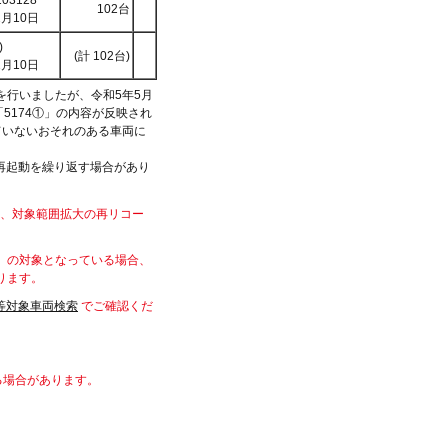
103128
102台
2月10日
)
(計 102台)
2月10日
出を行いましたが、令和5年5月
5174①」の内容が反映され
ていないおそれのある車両に
、再起動を繰り返す場合があり
は、対象範囲拡大の再リコー
4）の対象となっている場合、
ります。
等対象車両検索
でご確認くだ
る場合があります。