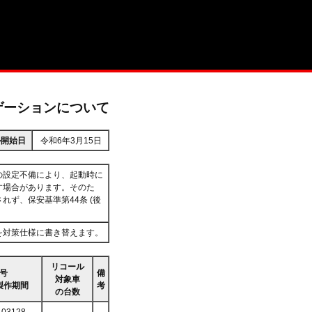
ゲーションについて
ル開始日
令和6年3月15日
の設定不備により、起動時に
す場合があります。そのた
ず、保安基準第44条 (後
を対策仕様に書き替えます。
リコール
号
備
対象車
製作期間
考
の台数