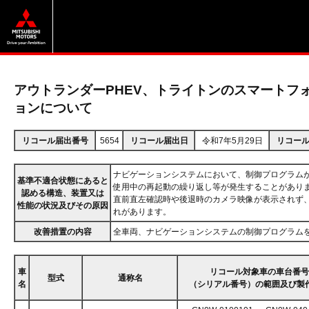
アウトランダーPHEV、トライトンのスマートフ
ョンについて
リコール届出番号
5654
リコール届出日
令和7年5月29日
リコー
ナビゲーションシステムにおいて、制御プログラム
基準不適合状態にあると
使用中の再起動の繰り返し等が発生することがあり
認める構造、装置又は
直前直左確認時や後退時のカメラ映像が表示されず
性能の状況及びその原因
れがあります。
改善措置の内容
全車両、ナビゲーションシステムの制御プログラム
車
リコール対象車の車台番号
型式
通称名
名
（シリアル番号）の範囲及び製