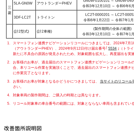
GN0W-0100101 ～ GN0W-040
5LA-GN0W
アウトランダーPHEV
令和3年12月10日 ～ 令和6年6
三
菱
LC2T-0000201 ～ LC2T-0005
3DF-LC2T
トライトン
令和6年1月22日 ～ 令和7年1月
(製作期間の全体の範囲)
(計2型式)
(計2車種)
令和3年12月10日 ～ 令和7年1
1.
スマートフォン連携ナビゲーションリコールにつきましては、2024年7月1
（アウトランダーPHEV）、2024年9月12日付け届出番号｢
5534
｣（トラ
新たに不具合の原因が発見されたため、対象範囲を拡大し、再度届出を実
2.
お客様のお車が、過去届出のスマートフォン連携ナビゲーションリコール
合、本リコール作業を実施頂くことで、過去届出のスマートフォン連携ナ
に作業完了となります。
3.
お客様のお車が対象となるかどうかにつきましては、
当サイトのリコール
さい。
4.
対象車両の製作期間は、ご購入の時期とは異なります。
5.
リコール対象車の車台番号の範囲には、対象とならない車両も含まれてい