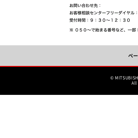
ペー
© MITSUBIS
All