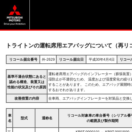
トライトンの運転席用エアバッグについて（再リ
リコール届出番号
外-2629
リコール届出日
平成30年4月4日
リコー
運転者席用エアバッグのインフレーター（膨張装置
基準不適合状態にあると
湿防止が不適切なため、 温度および湿度変化の繰り
認める構造、装置又は
することがあります。 このため、エアバッグ展開時
性能の状況及びその原因
するおそれがあります。
改善措置の内容
全車両、エアバッグインフレーターを対策品と交換
車
リコール対象車の車台番号（シリアル番
型式
通称名
名
の範囲及び製作期間