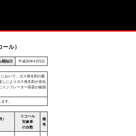
コール）
ル開始日
平成30年4月5日
）において、ガス発生剤の吸
返しによりガス発生剤が劣化
にインフレーター容器が破損
します。
リコール
号）
備
対象車
考
の台数