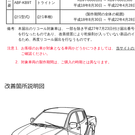
三
KB9T-0000101 ～ KB9T-0001500
ABF-KB9T
トライトン
菱
平成18年8月30日 ～ 平成22年4月28
(製作期間の全体の範囲)
(計1型式)
(計1車種)
平成18年8月30日 ～ 平成22年4月28
備考:
本届出のリコール対象車は、 一部を除き平成27年7月23日付け届出番号｢
を行なったものであり、 改善措置により乾燥剤が入っていない新品の
るため、再度リコール届出を行なうものです。
注意 1.
お客様のお車が対象となる車両かどうかにつきましては、
当サイトの
ご確認ください。
2.
対象車両の製作期間は、ご購入の時期とは異なります。