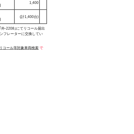
1,400
日
(計1,400台)
日
外-2208｣にてリコール届出
インフレーターに交換してい
リコール等対象車両検索
で