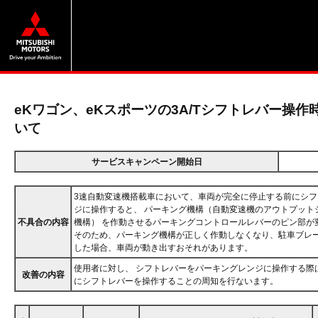
eKワゴン、eKスポーツの3A/Tシフトレバー操
いて
サービスキャンペーン開始日
3速自動変速機搭載車において、車両が完全に停止する前にシ
ジに操作すると、 パーキング機構（自動変速機のアウトプット
不具合の内容
機構） を作動させるパーキングコントロールレバーのピン部が
そのため、パーキング機構が正しく作動しなくなり、駐車ブレ
した場合、車両が動き出すおそれがあります。
使用者に対し、 シフトレバーをパーキングレンジに操作する際
改善の内容
にシフトレバーを操作することの周知を行ないます。