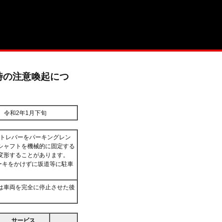
作時の注意喚起につ
令和2年1月下旬
フトレバーをパーキングレン
シャフトを機械的に固定する
変形することがあります。
ーキをかけずに坂道等に駐車
は車両を完全に停止させた後
サービス