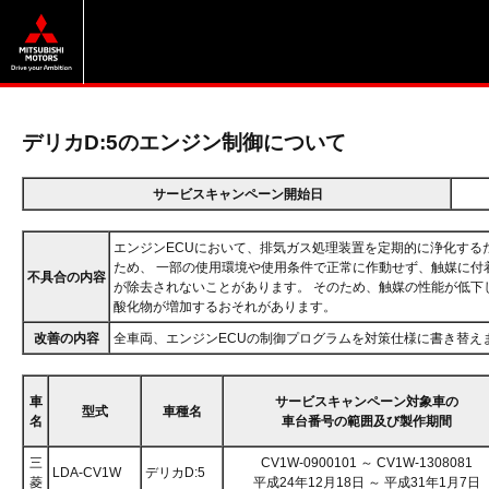
デリカD:5のエンジン制御について
サービスキャンペーン開始日
エンジンECUにおいて、排気ガス処理装置を定期的に浄化する
ため、 一部の使用環境や使用条件で正常に作動せず、触媒に付
不具合の内容
が除去されないことがあります。 そのため、触媒の性能が低下
酸化物が増加するおそれがあります。
改善の内容
全車両、エンジンECUの制御プログラムを対策仕様に書き替え
車
サービスキャンペーン対象車の
型式
車種名
名
車台番号の範囲及び製作期間
三
CV1W-0900101 ～ CV1W-1308081
LDA-CV1W
デリカD:5
菱
平成24年12月18日 ～ 平成31年1月7日