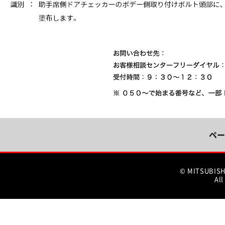
ペー
© MITSUBIS
All