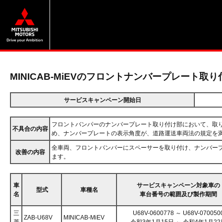
MINICAB-MiEVのフロントナンバープレート取
サービスキャンペーン開始日
フロントバンパーのナンバープレート取り付け部において、取
不具合の内容
め、ナンバープレートの表示角度が、道路運送車両法の規定を
全車両、フロントバンパーにスペーサーを取り付け、ナンバー
改善の内容
ます。
車
サービスキャンペーン対象車の
型式
車種名
名
車台番号の範囲及び製作期間
三
U68V-0600778 ～ U68V-070050
ZAB-U68V
MINICAB-MiEV