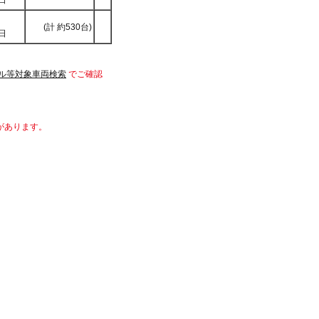
日
(計 約530台)
日
ル等対象車両検索
でご確認
があります。