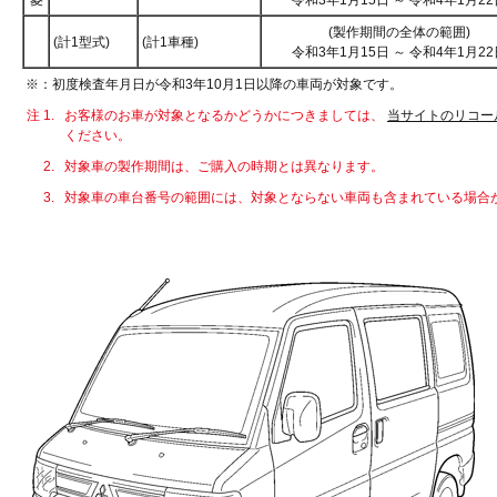
菱
令和3年1月15日 ～ 令和4年1月22
(製作期間の全体の範囲)
(計1型式)
(計1車種)
令和3年1月15日 ～ 令和4年1月22
※：初度検査年月日が令和3年10月1日以降の車両が対象です。
注 1.
お客様のお車が対象となるかどうかにつきましては、
当サイトのリコー
ください。
2.
対象車の製作期間は、ご購入の時期とは異なります。
3.
対象車の車台番号の範囲には、対象とならない車両も含まれている場合