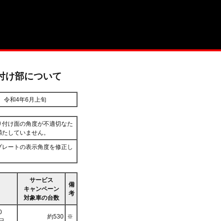
り付け部について
令和4年6月上旬
り付け面の角度が不適切なた
満たしていません。
プレートの表示角度を修正し
サービス
備
キャンペーン
考
対象車の台数
0
約530
※