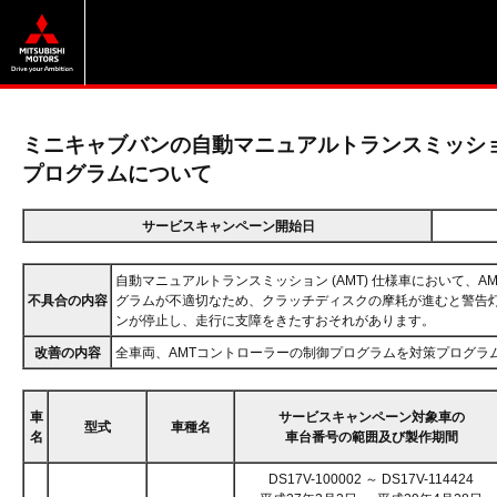
ミニキャブバンの自動マニュアルトランスミッション 
プログラムについて
サービスキャンペーン開始日
自動マニュアルトランスミッション (AMT) 仕様車において、
不具合の内容
グラムが不適切なため、クラッチディスクの摩耗が進むと警告
ンが停止し、走行に支障をきたすおそれがあります。
改善の内容
全車両、AMTコントローラーの制御プログラムを対策プログラ
車
サービスキャンペーン対象車の
型式
車種名
名
車台番号の範囲及び製作期間
DS17V-100002 ～ DS17V-114424