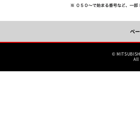
ペー
© MITSUBIS
All