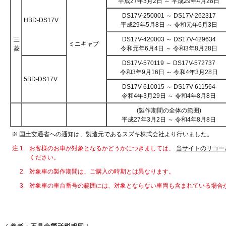
平成27年3月2日 ～ 平成29年4月28日
DS17V-250001 ～ DS17V-262317
HBD-DS17V
平成29年5月8日 ～ 令和元年6月3日
三
DS17V-420003 ～ DS17V-429634
ミニキャブ
菱
令和元年6月4日 ～ 令和3年8月28日
DS17V-570119 ～ DS17V-572737
令和3年9月16日 ～ 令和4年3月28日
5BD-DS17V
DS17V-610015 ～ DS17V-611564
令和4年3月29日 ～ 令和4年8月8日
(製作期間の全体の範囲)
平成27年3月2日 ～ 令和4年8月8日
※ 国土交通省への通知は、製造元であるスズキ株式会社より行いました。
注 1.
お客様のお車が対象となるかどうかにつきましては、
当サイトのリコー
ください。
2.
対象車の製作期間は、ご購入の時期とは異なります。
3.
対象車の車台番号の範囲には、対象とならない車両も含まれている場合