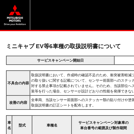
ミニキャブ EV等6車種の取扱説明書について
サービスキャンペーン開始日
取扱説明書において、作成時の確認不足のため、衝突被害軽減
の取り扱いに関する記載について、センサー前面部へのステッ
不具合の内容
対する禁止事項が記載されていません。そのため、当該部位へ
装等を行った場合、センサーが設計どおりの性能を発揮できな
全車両、当該センサー前面部へのステッカー類の貼り付けや塗
改善の内容
取扱説明書の訂正シートを配布します。
車
サービスキャンペーン対象車の
型式
車種名
名
車台番号の範囲及び製作期間