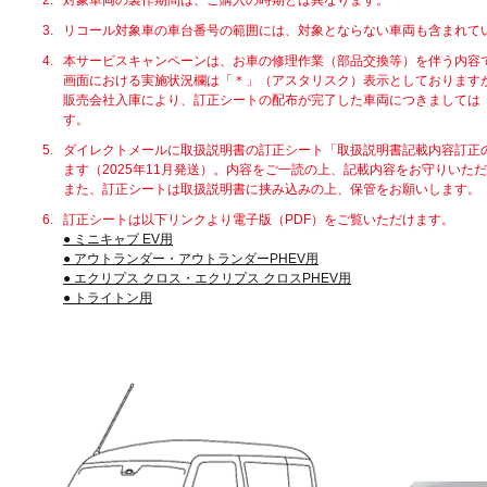
2.
対象車両の製作期間は、ご購入の時期とは異なります。
3.
リコール対象車の車台番号の範囲には、対象とならない車両も含まれて
4.
本サービスキャンペーンは、お車の修理作業（部品交換等）を伴う内容
画面における実施状況欄は「＊」（アスタリスク）表示としております
販売会社入庫により、訂正シートの配布が完了した車両につきましては
す。
5.
ダイレクトメールに取扱説明書の訂正シート「取扱説明書記載内容訂正
ます（2025年11月発送）。内容をご一読の上、記載内容をお守りいた
また、訂正シートは取扱説明書に挟み込みの上、保管をお願いします。
6.
訂正シートは以下リンクより電子版（PDF）をご覧いただけます。
● ミニキャブ EV用
● アウトランダー・アウトランダーPHEV用
● エクリプス クロス・エクリプス クロスPHEV用
● トライトン用