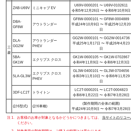
U69V-0000201 〜 U69V-0102611
ZAB-U69V
ミニキャブ EV
令和5年12月26日 〜 令和6年10月9日
GF8W-0000101 〜 GF8W-0004889
DBA-
アウトランダー
平成24年10月9日 〜 平成25年12月20
GF8W
日
GG2W-0000101 〜 GG2W-0014736
DLA-
アウトランダー
平成25年1月17日 〜 平成26年4月23
GG2W
PHEV
三
日
菱
5BA-
GK1W-0600105 〜 GK1W-0702867
エクリプス クロス
GK1W
令和4年11月9日 〜 令和6年12月3日
GL3W-0400101 〜 GL3W-0704656
エクリプス クロス
5LA-GL3W
令和3年11月10日 〜 令和6年11月29
PHEV
日
LC2T-0000201 〜 LC2T-0004823
3DF-LC2T
トライトン
令和6年1月22日 〜 令和7年3月28日
(製作期間の全体の範囲)
(計6型式)
(計6車種)
平成24年10月9日 〜 令和7年3月28日
注 1.
お客様のお車が対象となるかどうかにつきましては、
当サイトのリコー
ください。