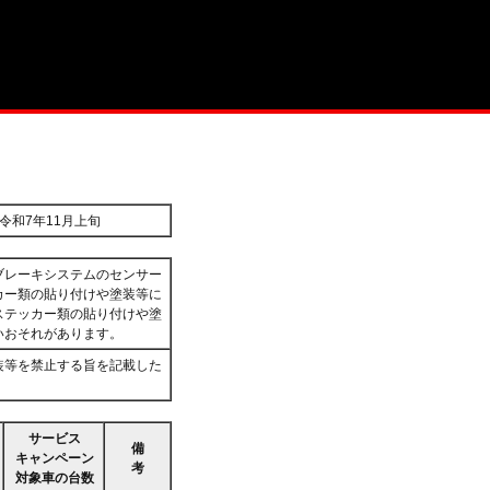
令和7年11月上旬
ブレーキシステムのセンサー
カー類の貼り付けや塗装等に
ステッカー類の貼り付けや塗
いおそれがあります。
装等を禁止する旨を記載した
サービス
備
キャンペーン
考
対象車の台数