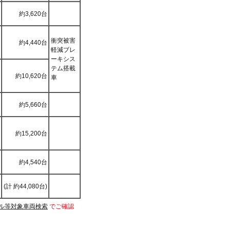
約3,620台
衝突被害
約4,440台
軽減ブレ
ーキシス
テム搭載
約10,620台
車
約5,660台
約15,200台
約4,540台
(計 約44,080台)
ル等対象車両検索
でご確認